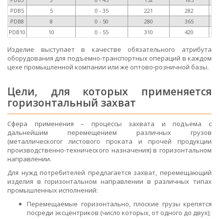
PDB5
5
0 - 35
221
282
PDB8
8
0 - 50
280
365
PDB10
10
0 - 55
310
420
Изделие выступает в качестве обязательного атрибута
оборудования для подъемно-транспортных операций в каждом
цехе промышленной компании или же оптово-розничной базы.
Цели, для которых применяется
горизонтальный захват
Сфера применения – процессы захвата и подъема с
дальнейшим перемещением различных грузов
(металлическогог листового проката и прочей продукции
производственно-технического назначения) в горизонтальном
направлении.
Для нужд потребителей предлагается захват, перемещающий
изделия в горизонтальном направлении в различных типах
промышленных исполнений:
Перемещаемые горизонтально, плоские грузы крепятся
посреди эксцентриков (число которых, от одного до двух);