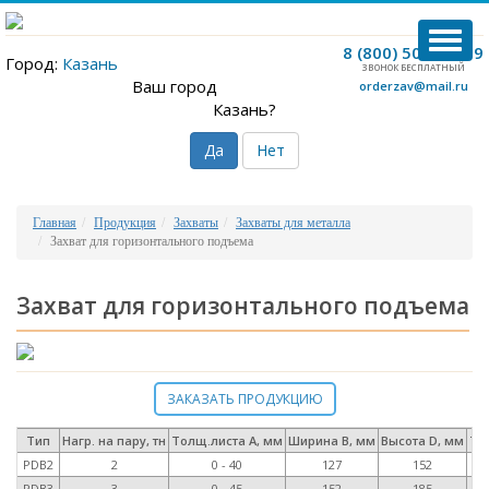
TOG
8 (800) 500-12-09
Город:
Казань
NAVI
ЗВОНОК БЕСПЛАТНЫЙ
Ваш город
orderzav@mail.ru
Казань?
Да
Нет
Главная
Продукция
Захваты
Захваты для металла
Захват для горизонтального подъема
Захват для горизонтального подъема
ЗАКАЗАТЬ ПРОДУКЦИЮ
Тип
Нагр. на пару, тн
Толщ.листа А, мм
Ширина В, мм
Высота D, мм
То
PDB2
2
0 - 40
127
152
PDB3
3
0 - 45
152
185