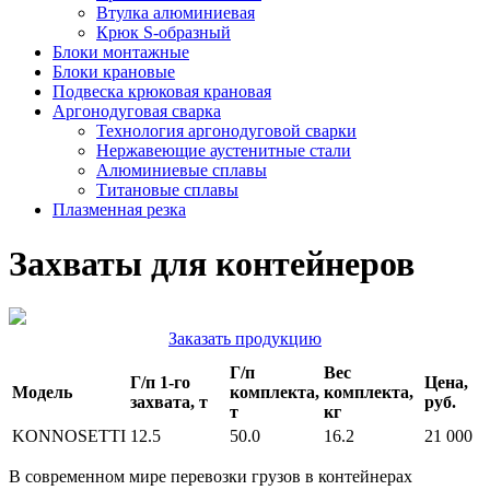
Втулка алюминиевая
Крюк S-образный
Блоки монтажные
Блоки крановые
Подвеска крюковая крановая
Аргонодуговая сварка
Технология аргонодуговой сварки
Нержавеющие аустенитные стали
Алюминиевые сплавы
Титановые сплавы
Плазменная резка
Захваты для контейнеров
Заказать продукцию
Г/п
Вес
Г/п 1-го
Цена,
Модель
комплекта,
комплекта,
захвата, т
руб.
т
кг
KONNOSETTI
12.5
50.0
16.2
21 000
В современном мире перевозки грузов в контейнерах