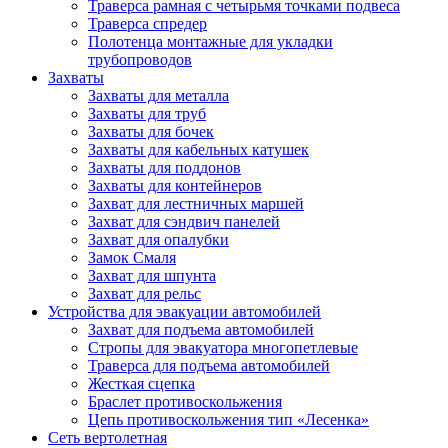
Траверса рамная с четырьмя точками подвеса
Траверса спредер
Полотенца монтажные для укладки
трубопроводов
Захваты
Захваты для металла
Захваты для труб
Захваты для бочек
Захваты для кабельных катушек
Захваты для поддонов
Захваты для контейнеров
Захват для лестничных маршей
Захват для сэндвич панелей
Захват для опалубки
Замок Смаля
Захват для шпунта
Захват для рельс
Устройства для эвакуации автомобилей
Захват для подъема автомобилей
Стропы для эвакуатора многопетлевые
Траверса для подъема автомобилей
Жесткая сцепка
Браслет противоскольжения
Цепь противоскольжения тип «Лесенка»
Сеть вертолетная