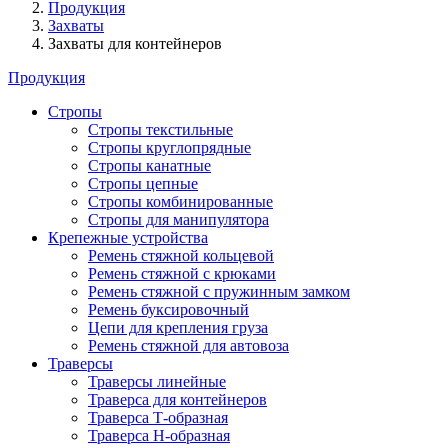
Продукция
Захваты
Захваты для контейнеров
Продукция
Стропы
Стропы текстильные
Стропы круглопрядные
Стропы канатные
Стропы цепные
Стропы комбинированные
Стропы для манипулятора
Крепежные устройства
Ремень стяжной кольцевой
Ремень стяжной с крюками
Ремень стяжной с пружинным замком
Ремень буксировочный
Цепи для крепления груза
Ремень стяжной для автовоза
Траверсы
Траверсы линейные
Траверса для контейнеров
Траверса Т-образная
Траверса Н-образная