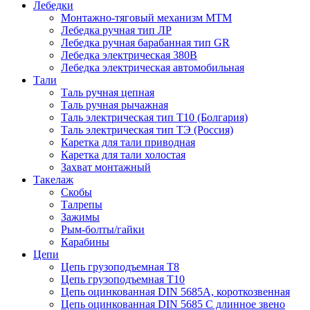
Лебедки
Монтажно-тяговый механизм МТМ
Лебедка ручная тип ЛР
Лебедка ручная барабанная тип GR
Лебедка электрическая 380В
Лебедка электрическая автомобильная
Тали
Таль ручная цепная
Таль ручная рычажная
Таль электрическая тип Т10 (Болгария)
Таль электрическая тип ТЭ (Россия)
Каретка для тали приводная
Каретка для тали холостая
Захват монтажный
Такелаж
Скобы
Талрепы
Зажимы
Рым-болты/гайки
Карабины
Цепи
Цепь грузоподъемная Т8
Цепь грузоподъемная Т10
Цепь оцинкованная DIN 5685A, короткозвенная
Цепь оцинкованная DIN 5685 С длинное звено