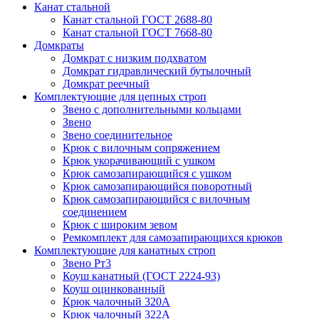
Канат стальной
Канат стальной ГОСТ 2688-80
Канат стальной ГОСТ 7668-80
Домкраты
Домкрат с низким подхватом
Домкрат гидравлический бутылочный
Домкрат реечный
Комплектующие для цепных строп
Звено с дополнительными кольцами
Звено
Звено соединительное
Крюк с вилочным сопряжением
Крюк укорачивающий с ушком
Крюк самозапирающийся с ушком
Крюк самозапирающийся поворотный
Крюк самозапирающийся с вилочным
соединением
Крюк с широким зевом
Ремкомплект для самозапирающихся крюков
Комплектующие для канатных строп
Звено Рт3
Коуш канатный (ГОСТ 2224-93)
Коуш оцинкованный
Крюк чалочный 320А
Крюк чалочный 322А