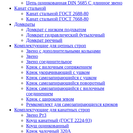
Цепь оцинкованная DIN 5685 С длинное звено
Канат стальной
Канат стальной ГОСТ 2688-80
Канат стальной ГОСТ 7668-80
Домкраты
Домкрат с низким подхватом
Домкрат гидравлический бутылочный
Домкрат реечный
Комплектующие для цепных строп
Звено с дополнительными кольцами
Звено
Звено соединительное
Крюк с вилочным сопряжением
Крюк укорачивающий с ушком
Крюк самозапирающийся с ушком
Крюк самозапирающийся поворотный
Крюк самозапирающийся с вилочным
соединением
Крюк с широким зевом
Ремкомплект для самозапирающихся крюков
Комплектующие для канатных строп
Звено Рт3
Коуш канатный (ГОСТ 2224-93)
Коуш оцинкованный
Крюк чалочный 320А