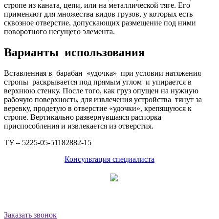
стропе из каната, цепи, или на металлической тяге. Его
применяют для множества видов грузов, у которых есть
сквозное отверстие, допускающих размещение под ними
поворотного несущего элемента.
Варианты использования
Вставленная в барабан «удочка» при условии натяжения
стропы раскрывается под прямым углом и упирается в
верхнюю стенку. После того, как груз опущен на нужную
рабочую поверхность, для извлечения устройства тянут за
веревку, продетую в отверстие «удочки», крепящуюся к
стропе. Вертикально развернувшаяся распорка
приспособления и извлекается из отверстия.
ТУ – 5225-05-51182882-15
Консультация специалиста
Принимаем к оплате:
8 (800) 500-12-09
звонок бесплатный
Заказать звонок