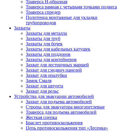
Траверса Н-образная
Траверса рамная с четырьмя точками подвеса
Траверса спредер
Полотенца монтажные для укладки
трубопроводов
Захваты
Захваты для металла
Захваты для труб
Захваты для бочек
Захваты для кабельных катушек
Захваты для поддонов
Захваты для контейнеров
Захват для лестничных маршей
Захват для сэндвич панелей
Захват для опалубки
Замок Смаля
Захват для шпунта
Захват для рельс
Устройства для эвакуации автомобилей
Захват для подъема автомобилей
Стропы для эвакуатора многопетлевые
Траверса для подъема автомобилей
Жесткая сцепка
Браслет противоскольжения
Цепь противоскольжения тип «Лесенка»