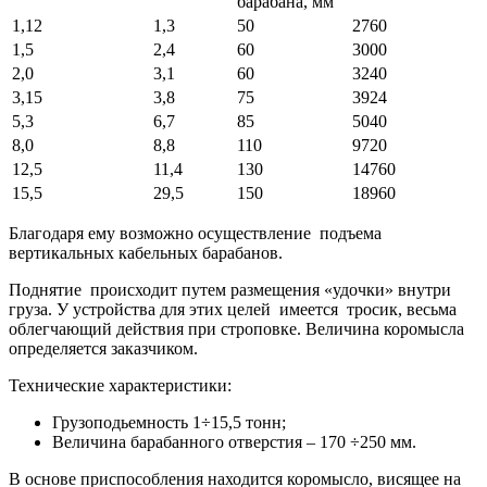
барабана, мм
1,12
1,3
50
2760
1,5
2,4
60
3000
2,0
3,1
60
3240
3,15
3,8
75
3924
5,3
6,7
85
5040
8,0
8,8
110
9720
12,5
11,4
130
14760
15,5
29,5
150
18960
Благодаря ему возможно осуществление подъема
вертикальных кабельных барабанов.
Поднятие происходит путем размещения «удочки» внутри
груза. У устройства для этих целей имеется тросик, весьма
облегчающий действия при строповке. Величина коромысла
определяется заказчиком.
Технические характеристики:
Грузоподьемность 1÷15,5 тонн;
Величина барабанного отверстия – 170 ÷250 мм.
В основе приспособления находится коромысло, висящее на