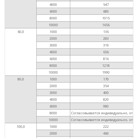
4000
547
6000
680
8000
1015
10000
1656
60,0
1000
136
2000
283
3000
319
4000
656
6000
816
8000
1218
10000
1990
80,0
1000
170
2000
354
3000
400
4000
820
6000
980
8000
Согласовывается индивидуально, от 15
10000
Согласовывается индивидуально, от 24
100,0
1000
222
2000
460