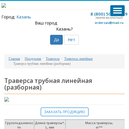
TOG
8 (800) 500-12-09
Город:
Казань
NAVI
ЗВОНОК БЕСПЛАТНЫЙ
Ваш город
orderzav@mail.ru
Казань?
Да
Нет
Главная
Продукция
Траверсы
Траверсы линейные
Траверса трубная линейная (разборная)
Траверса трубная линейная
(разборная)
ЗАКАЗАТЬ ПРОДУКЦИЮ
Грузоподъемнос
Длина траверсы*,
Масса траверсы,
тн.
L, мм
кг**