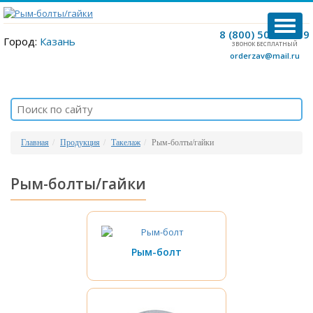
TOG
8 (800) 500-12-09
NAVI
Город:
Казань
ЗВОНОК БЕСПЛАТНЫЙ
orderzav@mail.ru
Главная
Продукция
Такелаж
Рым-болты/гайки
Рым-болты/гайки
Рым-болт