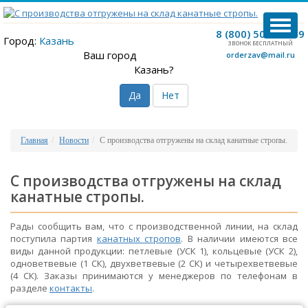
TOG
8 (800) 500-12-09
NAVI
Город:
Казань
ЗВОНОК БЕСПЛАТНЫЙ
Ваш город
orderzav@mail.ru
Казань?
Да
Нет
Главная
Новости
С производства отгружены на склад канатные стропы.
С производства отгружены на склад
канатные стропы.
Рады сообщить вам, что с производственной линии, на склад
поступила партия
канатных стропов
. В наличии имеются все
виды данной продукции: петлевые (УСК 1), кольцевые (УСК 2),
одноветвевые (1 СК), двухветвевые (2 СК) и четырехветвевые
(4 СК). Заказы принимаются у менеджеров по телефонам в
разделе
контакты
.