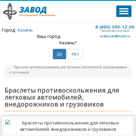
TOG
NAVI
8 (800) 500-12-09
Город:
Казань
ЗВОНОК БЕСПЛАТНЫЙ
Ваш город
orderzav@mail.ru
Казань?
Да
Нет
Главная
Новости
Браслеты противоскольжения для легковых автомобилей, внедорожников
и грузовиков
Браслеты противоскольжения для
легковых автомобилей,
внедорожников и грузовиков