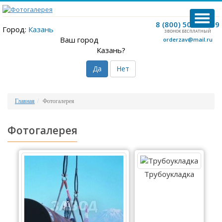
TOG
8 (800) 500-12-09
NAVI
Город:
Казань
ЗВОНОК БЕСПЛАТНЫЙ
Ваш город
orderzav@mail.ru
Казань?
Да
Нет
Главная
Фотогалерея
Фотогалерея
Трубоукладка